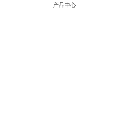
产品中心
平开门
铝合金门窗
塑钢门窗
泄爆门窗
防火门